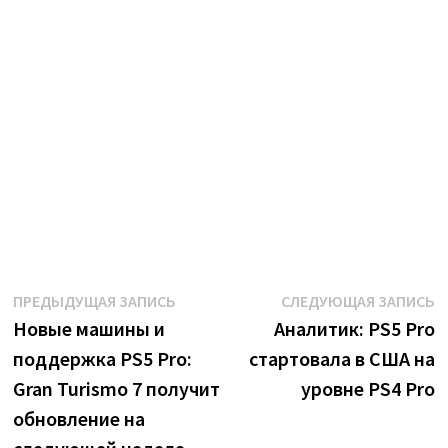
Навигация
Предыдущая
С
ПРЕДЫДУЩАЯ ЗАПИСЬ
СЛЕДУЮЩАЯ ЗАПИСЬ
запись:
з
Новые машины и
Аналитик: PS5 Pro
по
поддержка PS5 Pro:
стартовала в США на
записям
Gran Turismo 7 получит
уровне PS4 Pro
обновление на