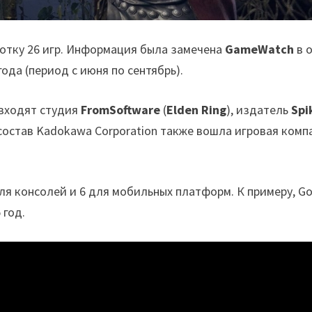
отку 26 игр. Информация была замечена
GameWatch
в 
ода (период с июня по сентябрь).
входят студия
FromSoftware
(
Elden Ring
), издатель
Spi
в состав Kadokawa Corporation также вошла игровая ком
для консолей и 6 для мобильных платформ. К примеру, G
 год.