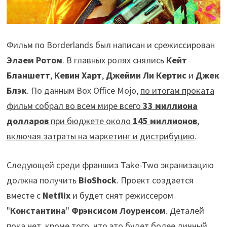
Фильм по Borderlands был написан и срежиссирован
Элаем Ротом
. В главных ролях снялись
Кейт
Бланшетт
,
Кевин Харт
,
Джейми Ли Кертис
и
Джек
Блэк
. По данным Box Office Mojo,
по итогам проката
фильм собрал во всем мире всего
33 миллиона
долларов
при бюджете около
145 миллионов
,
включая затраты на маркетинг и дистрибуцию
.
Следующей среди франшиз Take-Two экранизацию
должна получить
BioShock
. Проект создается
вместе с
Netflix
и будет снят режиссером
"
Константина
"
Фрэнсисом Лоуренсом
. Деталей
пока нет, кроме того, что это будет более личный