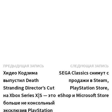
Навигация
Предыдущая
С
ПРЕДЫДУЩАЯ ЗАПИСЬ
СЛЕДУЮЩАЯ ЗАПИСЬ
запись:
з
Хидео Кодзима
SEGA Classics снимут с
по
выпустил Death
продажи в Steam,
записям
Stranding Director’s Cut
PlayStation Store,
на Xbox Series X|S — это
eShop и Microsoft Store
больше не консольный
эксклюзив PlayStation