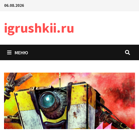
Перейти
06.08.2026
к
содержимому
igrushkii.ru
МЕНЮ