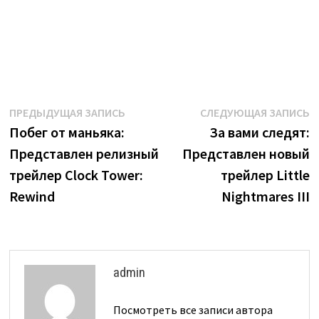
Навигация
Предыдущая
С
ПРЕДЫДУЩАЯ ЗАПИСЬ
СЛЕДУЮЩАЯ ЗАПИСЬ
запись:
з
Побег от маньяка:
За вами следят:
по
Представлен релизный
Представлен новый
записям
трейлер Clock Tower:
трейлер Little
Rewind
Nightmares III
admin
Посмотреть все записи автора