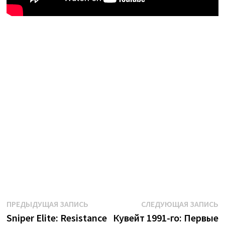
Навигация
Предыдущая
С
ПРЕДЫДУЩАЯ ЗАПИСЬ
СЛЕДУЮЩАЯ ЗАПИСЬ
запись:
з
Sniper Elite: Resistance
Кувейт 1991-го: Первые