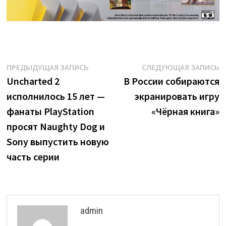
Навигация
Предыдущая
С
ПРЕДЫДУЩАЯ ЗАПИСЬ
СЛЕДУЮЩАЯ ЗАПИСЬ
запись:
з
Uncharted 2
В России собираются
по
исполнилось 15 лет —
экранировать игру
записям
фанаты PlayStation
«Чёрная книга»
просят Naughty Dog и
Sony выпустить новую
часть серии
admin