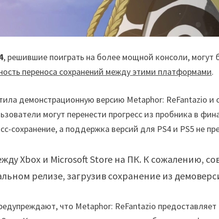
4
, решившие поиграть на более мощной консоли, могут 
ность переноса сохранений между этими платформами
.
тила демонстрационную версию Metaphor: ReFantazio и 
ьзователи могут перенести прогресс из пробника в фина
осс-сохранение, а поддержка версий для PS4 и PS5 не пр
у Xbox и Microsoft Store на ПК. К сожалению, со
льном релизе, загрузив сохранение из демоверси
редупреждают, что Metaphor: ReFantazio предоставляет