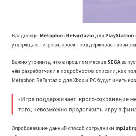
Владельцы
Metaphor: ReFantazio
для
PlayStation 
утверждают игроки, проект поддерживает возмож
Важно уточнить, что в прошлом месяце
SEGA
выпус
нём разработчики в подробностях описали, как пол
Metaphor: ReFantazio для Xbox и PC будут иметь кр
«Игра поддерживает кросс-сохранение межд
того, невозможно продолжить игру в фина
Опробовавшие данный способ сотрудники
mp1st
п