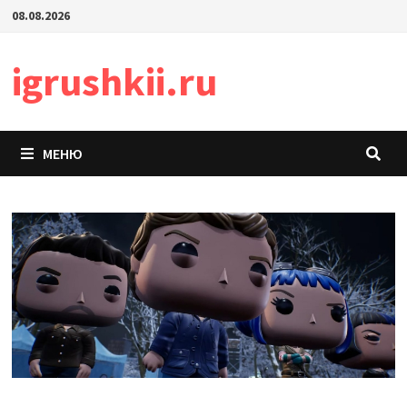
Перейти
08.08.2026
к
содержимому
igrushkii.ru
МЕНЮ