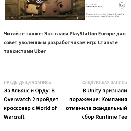
Читайте также: Экс-глава PlayStation Europe дал
совет уволенным разработчикам игр: Станьте
таксистами Uber
Навигация
Предыдущая
С
ПРЕДЫДУЩАЯ ЗАПИСЬ
СЛЕДУЮЩАЯ ЗАПИСЬ
запись:
з
За Альянс и Орду: В
В Unity признали
по
Overwatch 2 пройдет
поражение: Компания
записям
кроссовер с World of
отменила скандальный
Warcraft
сбор Runtime Fee