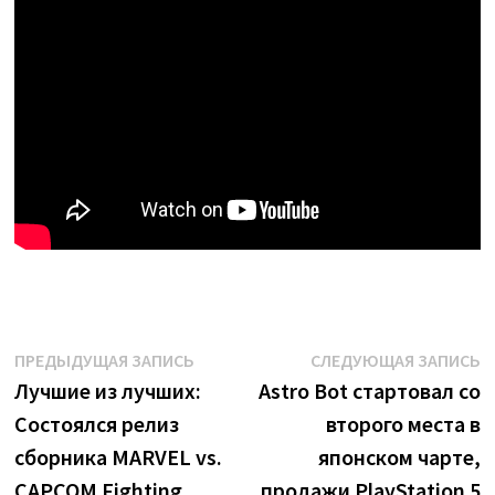
Навигация
Предыдущая
С
ПРЕДЫДУЩАЯ ЗАПИСЬ
СЛЕДУЮЩАЯ ЗАПИСЬ
запись:
з
Лучшие из лучших:
Astro Bot стартовал со
по
Состоялся релиз
второго места в
записям
сборника MARVEL vs.
японском чарте,
CAPCOM Fighting
продажи PlayStation 5