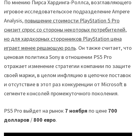
По мнению Пирса Хардинга-Роллса, возглавляющего
игровое исследовательское подразделение Ampere
Analysis,
повышение стоимости PlayStation 5 Pro
снизит спрос со стороны некоторых потребителей,
но для хардкорных сторонников PlayStation цена
играет менее решающую роль
. Он также считает, что
ценовая политика Sony в отношении PS5 Pro
отражает изменение стратегии компании по защите
своей маржи, в целом инфляцию в цепочке поставок
и отсутствие в этот раз конкуренции от Microsoft в
сегменте консолей промежуточного поколения.
PS5 Pro выйдет на рынок
7 ноября
по цене
700
долларов
/
800 евро
.