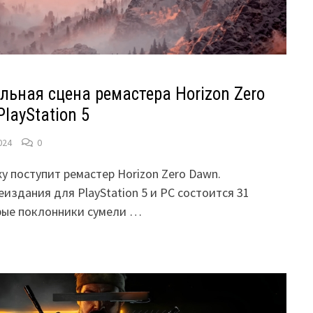
ельная сцена ремастера Horizon Zero
layStation 5
024
0
у поступит ремастер Horizon Zero Dawn.
здания для PlayStation 5 и PC состоится 31
рые поклонники сумели …