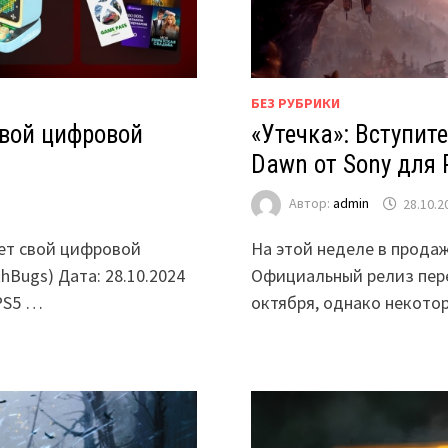
БЕЗ РУБРИКИ
свой цифровой
«Утечка»: Вступит
Dawn от Sony для P
Автор:
admin
28.10.2
ает свой цифровой
На этой неделе в продаж
hBugs) Дата: 28.10.2024
Официальный релиз переи
 PS5 …
октября, однако некото