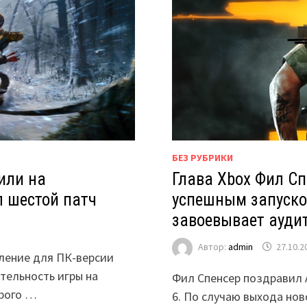
БЕЗ РУБРИКИ
или на
Глава Xbox Фил Сп
л шестой патч
успешным запуском 
завоевывает ауди
Автор:
admin
27.10.2
вление для ПК-версии
тельность игры на
Фил Спенсер поздравил Ac
орого …
6. По случаю выхода нов