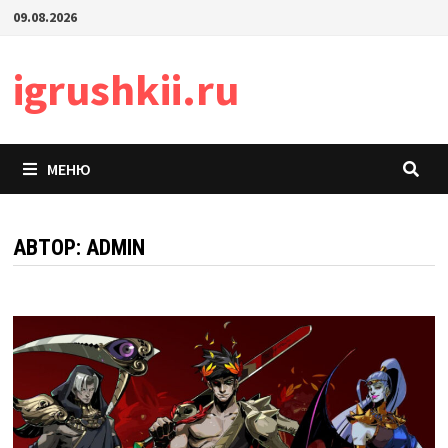
Перейти
09.08.2026
к
содержимому
igrushkii.ru
МЕНЮ
АВТОР:
ADMIN