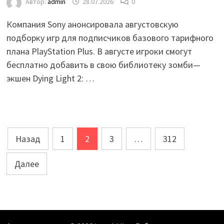
Автор:
admin
28.07.2026
0
Компания Sony анонсировала августовскую
подборку игр для подписчиков базового тарифного
плана PlayStation Plus. В августе игроки смогут
бесплатно добавить в свою библиотеку зомби—
экшен Dying Light 2: …
Пагинация
Назад
1
2
3
…
312
записей
Далее